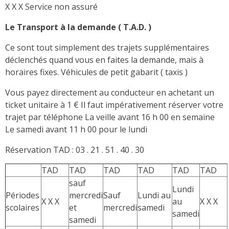
X X X Service non assuré
Le Transport à la demande ( T.A.D. )
Ce sont tout simplement des trajets supplémentaires
déclenchés quand vous en faites la demande, mais à
horaires fixes. Véhicules de petit gabarit ( taxis )
Vous payez directement au conducteur en achetant un
ticket unitaire à 1 € Il faut impérativement réserver votre
trajet par téléphone La veille avant 16 h 00 en semaine
Le samedi avant 11 h 00 pour le lundi
Réservation TAD : 03 . 21 . 51 . 40 . 30
TAD
TAD
TAD
TAD
TAD
TAD
sauf
Lundi
Périodes
mercredi
Sauf
Lundi au
X X X
au
X X X
scolaires
et
mercredi
samedi
samedi
samedi