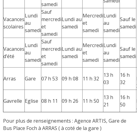
samedi
samedi
Sauf
Lundi
Mercredi
Lundi
Vacances
mercredi
Lundi au
Sauf le
au
et
au
scolaires
et
samedi
samedi
samedi
samedi
samedi
samedi
Sauf
Lundi
Mercredi
Lundi
Vacances
mercredi
Lundi au
Sauf le
au
et
au
d’été
et
samedi
samedi
samedi
samedi
samedi
samedi
13 h
16 h
Arras
Gare
07 h 53
09 h 08
11 h 32
03
32
13 h
16 h
Gavrelle
Eglise
08 h 11
09 h 26
11 h 50
21
50
Pour plus de renseignements : Agence ARTIS, Gare de
Bus Place Foch à ARRAS ( à coté de la gare )