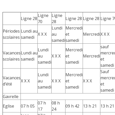
Ligne
Ligne
Ligne 28
Ligne 28
Ligne 28
Ligne 7
70
28
Lundi
Mercredi
Périodes
Lundi au
X X X
au
et
Mercredi
X X X
scolaires
samedi
samedi
samedi
sauf
Lundi
Mercredi
Vacances
Lundi au
mercre
au
X X X
et
Mercredi
scolaires
samedi
et
samedi
samedi
samedi
Sauf
Lundi
Mercredi
Vacances
mercre
X X X
au
X X X
et
X X X
d’été
et
samedi
samedi
samedi
Gavrelle
07 h
08 h
Eglise
07 h 05
09 h 42
13 h 21
13 h 21
17
24