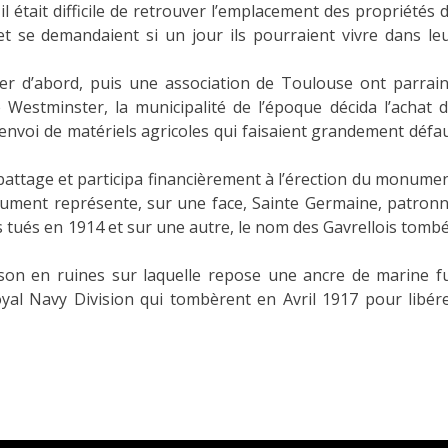
il était difficile de retrouver l’emplacement des propriétés 
et se demandaient si un jour ils pourraient vivre dans le
ter d’abord, puis une association de Toulouse ont parrai
 Westminster, la municipalité de l’époque décida l’achat 
 l’envoi de matériels agricoles qui faisaient grandement défa
 battage et participa financièrement à l’érection du monume
onument représente, sur une face, Sainte Germaine, patron
 tués en 1914 et sur une autre, le nom des Gavrellois tomb
n en ruines sur laquelle repose une ancre de marine f
oyal Navy Division qui tombèrent en Avril 1917 pour libér