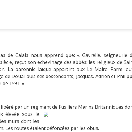
s de Calais nous apprend que: « Gavrelle, seigneurie 
siècle, reçut son échevinage des abbés: les religieux de Sai
ion. La baronnie laïque appartint aux Le Maire. Parmi eu
e de Douai puis ses descendants, Jacques, Adrien et Philip
r de 1591. »
n libéré par un régiment
de Fusiliers Marins Britanniques do
ix élevée sous le
e des murs dont les
. Les routes étaient défoncées par les obus.