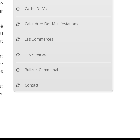
de
Cadre De Vie
ur
Calendrier Des Manifestations
né
du
Les Commerces
ut
Les Services
nt
ne
Bulletin Communal
és
ut
Contact
er