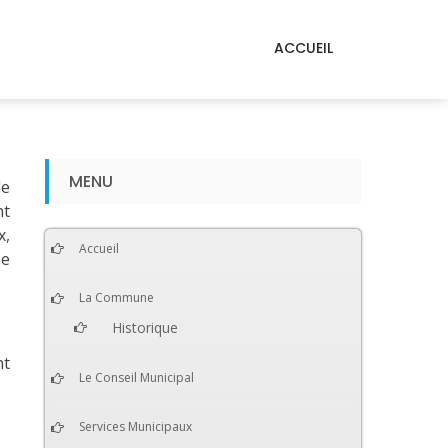
ACCUEIL
MENU
de
nt
x,
Accueil
pe
La Commune
Historique
nt
Le Conseil Municipal
Services Municipaux