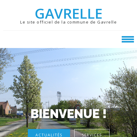
Skip
Skip
GAVRELLE
to
to
navigation
content
Le site officiel de la commune de Gavrelle
BIENVENUE !
ACTUALITÉS
SERVICES